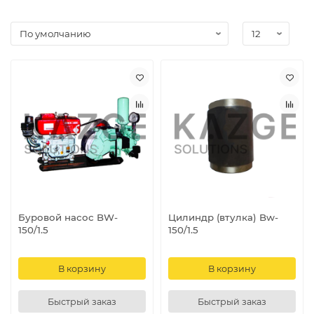
а максимальное давление 15 бар. Цилиндры насоса
изготовлены высококачественной стали по технологии
твёрдого хромирования, возможна установка
цилиндров из нержавеющей стали с керамическим
вкладышем, что существенно повышает надежность и
увеличивает межсервисный интервал. Поршни
бурового насоса изготовлены из высокопрочной
резины. Насос оснащен шаровыми клапанами и
седлами из нержавеющей стали. Диаметр цилиндра
насоса 80 мм, возможна установка цилиндров других
диаметров для изменения параметров давления и
подачи жидкости насоса.
Буровой насос BW-
Цилиндр (втулка) Bw-
150/1.5
150/1.5
В корзину
В корзину
Быстрый заказ
Быстрый заказ