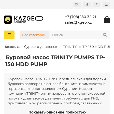
₸
+7 (708) 180-32-21
sales@kgeo.kz
Все категории
Насосы для буровых установок
TRINITY
TP-150 HDD PUM
Буровой насос TRINITY PUMPS TP-
150 HDD PUMP
Буровой насос TRINITY TP150 предназначен для подачи
бурового раствора на основе бентонита, применяется в
горизонтально-направленном бурении. Насосы
компании TRINITY оптимизированы с учетом скоростей
потока и диапазонов давления, требуемых для ГНБ,
при тщательном рассмотрении проблем, связанных с
перекачкой абразивных бентонитовых шламов.
Показать описание полностью
Показать описание полностью