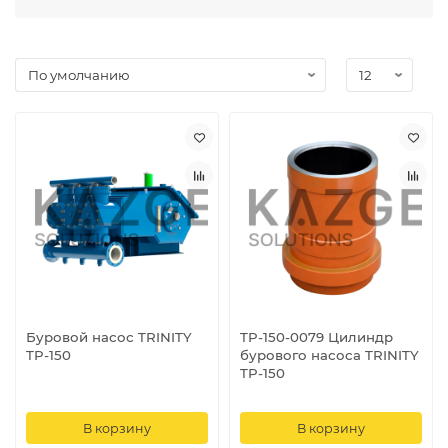
Максимальная производительность насоса – 2 500 л/
мин, а максимальное давление 175 бар. Цилиндры
насоса изготовлены из нержавеющей стали с
керамическим вкладышем, что существенно повышает
надежность и увеличивает межсервисный интервал.
Поршни бурового насоса изготовлены из материала
HSN (Высоконасыщенный нитрил). Насос оснащен
дисковыми клапанами для агрессивных сред
применения. Диаметр цилиндра насоса – 6,00 дюйма
(152,4 мм), возможна установка цилиндров
уменьшенного диаметра - 5,50 дюйма (57,15 мм), 5,00
дюйма (127 мм), 4,50 дюйма (114,3 мм), 4,00 дюйма (101,6
мм) для увеличения параметров давления насоса.
Буровой насос TRINITY
TP-150-0079 Цилиндр
TP-150
бурового насоса TRINITY
TP-150
В корзину
В корзину