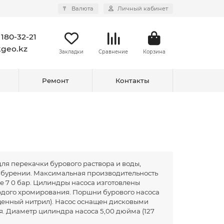
₸
Валюта
Личный кабинет
 180-32-21
kgeo.kz
Закладки
Сравнение
Корзина
Ремонт
Контакты
я перекачки бурового раствора и воды,
 бурении. Максимальная производительность
е 7 0 бар. Цилиндры насоса изготовлены
рдого хромирования. Поршни бурового насоса
щенный нитрил). Насос оснащен дисковыми
. Диаметр цилиндра насоса 5,00 дюйма (127