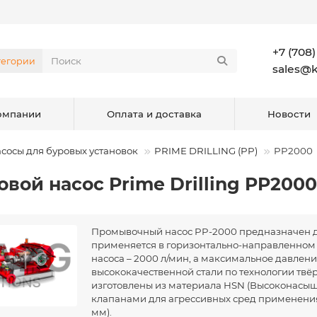
+7 (708)
тегории
sales@
омпании
Оплата и доставка
Новости
сосы для буровых установок
PRIME DRILLING (PP)
PP2000
овой насос Prime Drilling PP2000
Промывочный насос PP-2000 предназначен дл
применяется в горизонтально-направленном
насоса – 2000 л/мин, а максимальное давлени
высококачественной стали по технологии твё
изготовлены из материала HSN (Высоконасы
клапанами для агрессивных сред применения
мм).