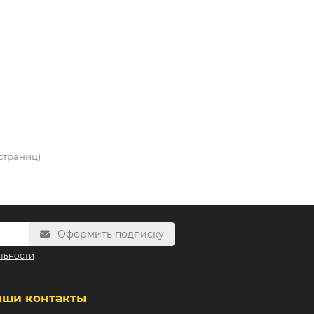
 страниц)
Оформить подписку
льности
аши контакты