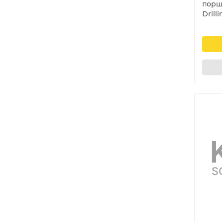
порш
Drill