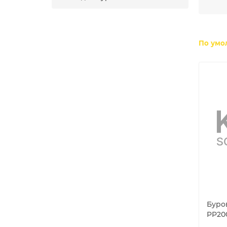
По умо
Буров
PP20