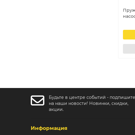
Пруж
насос
Будьте в центре событий - подпишит
на наши новости! Новинки, скидки,
акции.
Информация