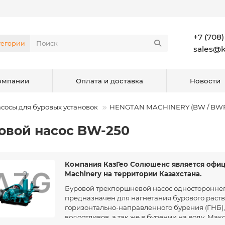
+7 (708)
тегории
sales@
омпании
Оплата и доставка
Новости
сосы для буровых установок
HENGTAN MACHINERY (BW / BWF
овой насос BW-250
Компания КазГео Солюшенс является офи
Machinery на территории Казахстана.
Буровой трехпоршневой насос односторонне
предназначен для нагнетания бурового раств
горизонтально-направленного бурения (ГНБ),
водоотливов, а так же в бурении на воду. Мак