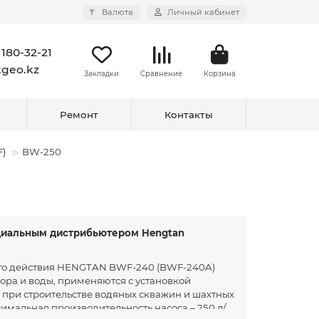
₸
Валюта
Личный кабинет
 180-32-21
kgeo.kz
Закладки
Сравнение
Корзина
Ремонт
Контакты
)
BW-250
циальным дистрибьютером Hengtan
го действия HENGTAN BWF-240 (BWF-240A)
ора и воды, применяются с установкой
 при строительстве водяных скважин и шахтных
симальная производительность насоса – 250 л/