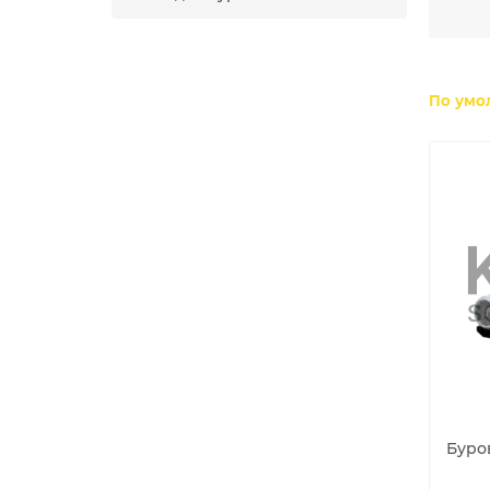
мин, 
твёрд
сущес
высок
насос
По умо
Буро