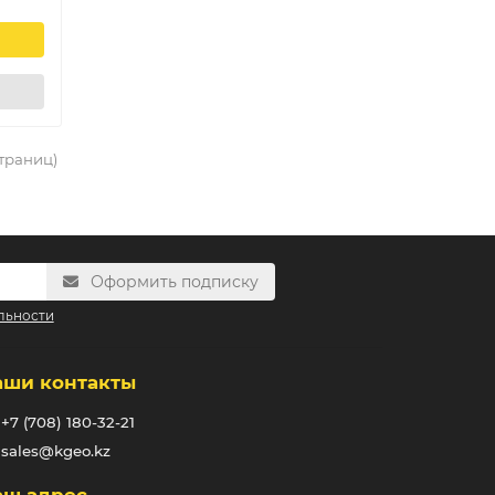
страниц)
Оформить подписку
льности
аши контакты
+7 (708) 180-32-21
sales@kgeo.kz